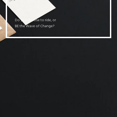
Do you choose to ride, or
BE the Wave of Change?