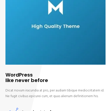
WordPress
like never before
Dicat novum iracundia at pro, per audiam tibique mediocritatem id.
Ne fugit civibus epicurei cum, et quas alienum definitionem his.