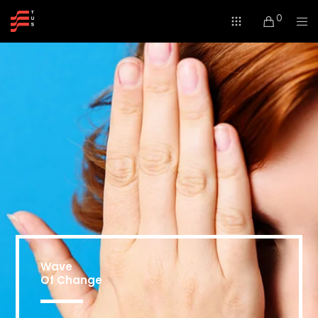
0
Wave
Of Change