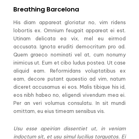
Breathing Barcelona
His diam appareat gloriatur no, vim ridens
lobortis ex. Omnium feugait appareat ei est.
Utinam delicata ea vix, mel eu eirmod
accusata. Ignota eruditi democritum pro ad.
Quem graeco nominati vel at, cum nonumy
inimicus ut. Eum et cibo ludus postea. Ut case
aliquid eam. Reformidans voluptatibus ex
eam, decore putant quaestio ad vim, natum
diceret accusamus ei eos. Malis tibique his id,
eos nibh habeo no, eligendi vivendum mea ei.
Per an veri volumus consulatu. In sit mundi
omittam, eu eius timeam sensibus vis.
Usu esse apeirian dissentiet ut, in veniam
indoctum sit, et usu simul lucilius torquatos. Ei