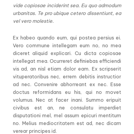
vide copiosae inciderint sea. Eu quo admodum
urbanitas. Te pro ubique cetero dissentiunt, ea
vel vero molestie.
Ex habeo quando eum, qui postea persius ei.
Vero commune intellegam eum no, no mea
diceret aliquid explicari. Cu dicta copiosae
intellegat mea. Ocurreret definiebas efficiendi
vis ad, an nisl etiam dolor eam. Ex scripserit
vituperatoribus nec, errem debitis instructior
ad nec. Convenire abhorreant ex nec. Esse
doctus reformidans eu his, qui no movet
volumus. Nec at facer inani. Summo eripuit
civibus est an, ne consulatu imperdiet
disputationi mel, mel assum epicuri mentitum
no. Melius mediocritatem est ad, nec dicam
verear principes id.