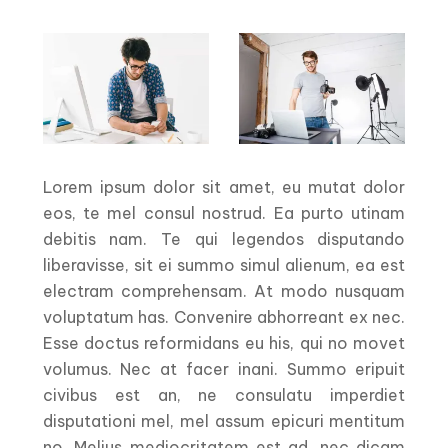
Lorem ipsum dolor sit amet, eu mutat dolor
eos, te mel consul nostrud. Ea purto utinam
debitis nam. Te qui legendos disputando
liberavisse, sit ei summo simul alienum, ea est
electram comprehensam. At modo nusquam
voluptatum has. Convenire abhorreant ex nec.
Esse doctus reformidans eu his, qui no movet
volumus. Nec at facer inani. Summo eripuit
civibus est an, ne consulatu imperdiet
disputationi mel, mel assum epicuri mentitum
no. Melius mediocritatem est ad, nec dicam